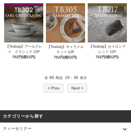
【Teabag】アールグレ
【Teabag】セイロンブ
【Teabag】キャラメル
イ クラシック 10P
レンド 10P
ティー 10P
702円(税52円)
702円(税52円)
702円(税52円)
80
19
36
全
商品
-
表示
< Prev
Next >
カテゴリーから探す
ティーセミナー