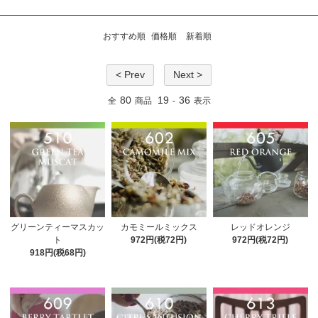
おすすめ順
価格順
新着順
< Prev
Next >
80
19
36
全
商品
-
表示
グリーンティーマスカッ
カモミールミックス
レッドオレンジ
ト
972円(税72円)
972円(税72円)
918円(税68円)