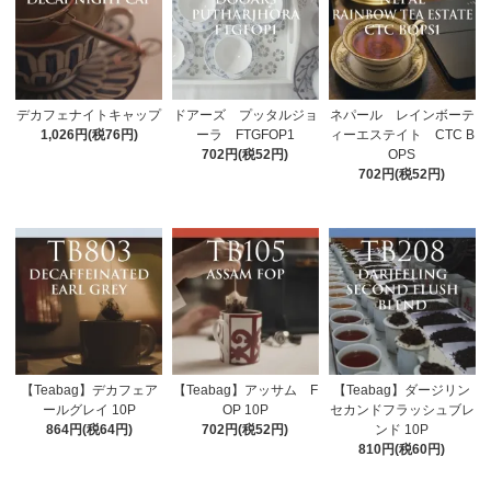
デカフェナイトキャップ
ドアーズ プッタルジョ
ネパール レインボーテ
1,026円(税76円)
ーラ FTGFOP1
ィーエステイト CTC B
702円(税52円)
OPS
702円(税52円)
【Teabag】デカフェア
【Teabag】アッサム F
【Teabag】ダージリン
ールグレイ 10P
OP 10P
セカンドフラッシュブレ
864円(税64円)
702円(税52円)
ンド 10P
810円(税60円)