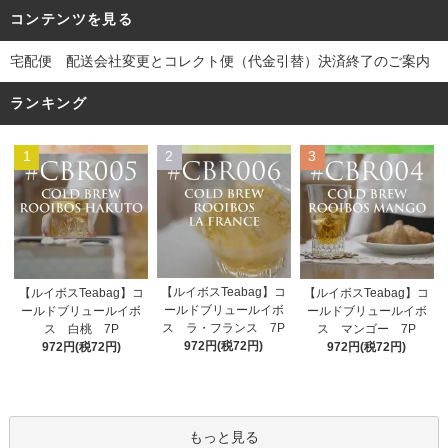
コンテンツを見る
宅配便 配送会社変更とコレクト便（代金引替）決済終了のご案内
ランキング
1
2
3
【ルイボスTeabag】コ
【ルイボスTeabag】コ
【ルイボスTeabag】コ
ールドブリュールイボ
ールドブリュールイボ
ールドブリュールイボ
ス ラ・フランス 7P
ス 白桃 7P
ス マンゴー 7P
972円(税72円)
972円(税72円)
972円(税72円)
もっと見る