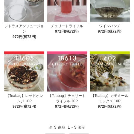
シトラスアンフュージョ
チェリートライフル
ワインパンチ
ン
972円(税72円)
972円(税72円)
972円(税72円)
【Teabag】レッドオレ
【Teabag】チェリート
【Teabag】カモミール
ンジ 10P
ライフル 10P
ミックス 10P
972円(税72円)
972円(税72円)
972円(税72円)
9
1
9
全
商品
-
表示