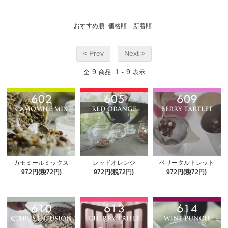
おすすめ順
価格順
新着順
< Prev
Next >
9
1
9
全
商品
-
表示
カモミールミックス
レッドオレンジ
ベリータルトレット
972円(税72円)
972円(税72円)
972円(税72円)