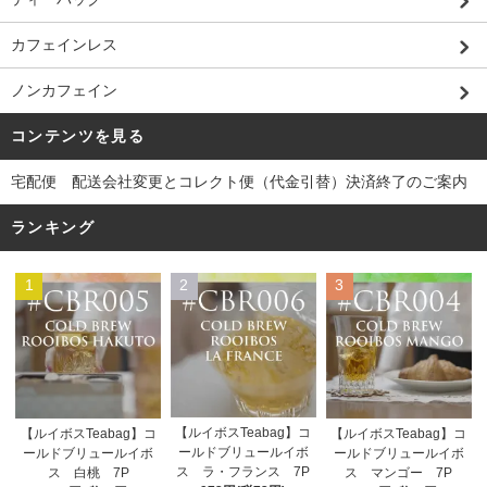
カフェインレス
ノンカフェイン
コンテンツを見る
宅配便 配送会社変更とコレクト便（代金引替）決済終了のご案内
ランキング
1
2
3
【ルイボスTeabag】コ
【ルイボスTeabag】コ
【ルイボスTeabag】コ
ールドブリュールイボ
ールドブリュールイボ
ールドブリュールイボ
ス ラ・フランス 7P
ス 白桃 7P
ス マンゴー 7P