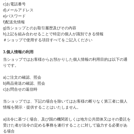
c)お電話番号
d)メールアドレス
e)パスワード
f)配送先情報
g)当ショップとのお取引履歴及びその内容
h)上記を組み合わせることで特定の個人が識別できる情報
＃ショップで使用する項目すべてをご記入ください
3.個人情報の利用
当ショップではお客様からお預かりした個人情報の利用目的は以下の通
りです。
a)ご注文の確認、照会
b)商品発送の確認、照会
c)お問合せの返信時
当ショップでは、下記の場合を除いてはお客様の断りなく第三者に個人
情報を開示・提供することはいたしません。
a)法令に基づく場合、及び国の機関若しくは地方公共団体又はその委託を
受けた者が法令の定める事務を遂行することに対して協力する必要があ
る場合