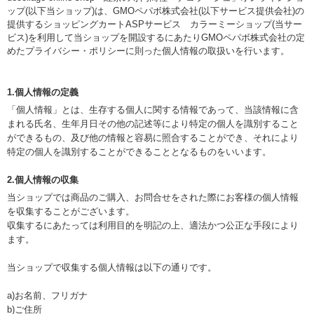
ップ(以下当ショップ)は、
GMOペパボ株式会社
(以下サービス提供会社)の
提供するショッピングカートASPサービス
カラーミーショップ
(当サー
ビス)を利用して当ショップを開設するにあたりGMOペパボ株式会社の定
めた
プライバシー・ポリシー
に則った個人情報の取扱いを行います。
1.個人情報の定義
「個人情報」とは、生存する個人に関する情報であって、当該情報に含
まれる氏名、生年月日その他の記述等により特定の個人を識別すること
ができるもの、及び他の情報と容易に照合することができ、それにより
特定の個人を識別することができることとなるものをいいます。
2.個人情報の収集
当ショップでは商品のご購入、お問合せをされた際にお客様の個人情報
を収集することがございます。
収集するにあたっては利用目的を明記の上、適法かつ公正な手段により
ます。
当ショップで収集する個人情報は以下の通りです。
a)お名前、フリガナ
b)ご住所