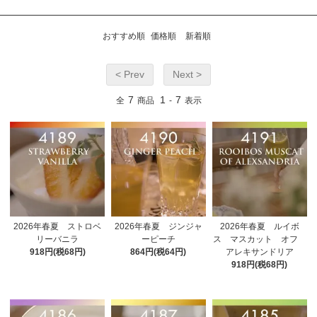
おすすめ順
価格順
新着順
< Prev
Next >
7
1
7
全
商品
-
表示
2026年春夏 ストロベ
2026年春夏 ジンジャ
2026年春夏 ルイボ
リーバニラ
ーピーチ
ス マスカット オフ
918円(税68円)
864円(税64円)
アレキサンドリア
918円(税68円)