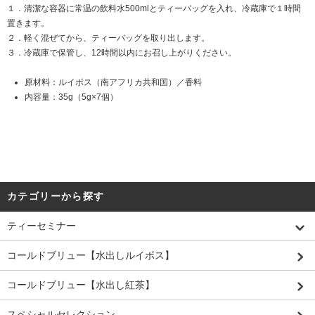
１．清潔な容器に常温の飲料水500mlとティーバッグを入れ、冷蔵庫で１時間
置きます。
２．軽く混ぜてから、ティーバッグを取り出します。
３．冷蔵庫で保管し、12時間以内にお召し上がりください。
原材料：ルイボス（南アフリカ共和国）／香料
内容量：35g（5g×7個）
カテゴリーから探す
ティーセミナー
コールドブリュー【水出しルイボス】
コールドブリュー【水出し紅茶】
スペシャルセレクション