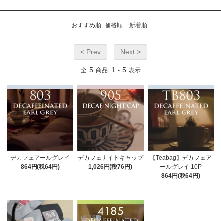
おすすめ順
価格順
新着順
< Prev
Next >
5
1
5
全
商品
-
表示
デカフェアールグレイ
デカフェナイトキャップ
【Teabag】デカフェア
864円(税64円)
1,026円(税76円)
ールグレイ 10P
864円(税64円)