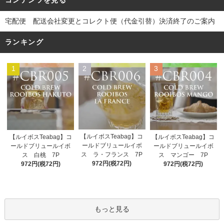
コンテンツを見る
宅配便 配送会社変更とコレクト便（代金引替）決済終了のご案内
ランキング
1
2
3
【ルイボスTeabag】コ
【ルイボスTeabag】コ
【ルイボスTeabag】コ
ールドブリュールイボ
ールドブリュールイボ
ールドブリュールイボ
ス ラ・フランス 7P
ス 白桃 7P
ス マンゴー 7P
972円(税72円)
972円(税72円)
972円(税72円)
もっと見る