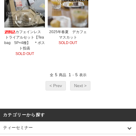
カフェインレス
2025年春夏 デカフェ
トライアルセット【Tea
マスカット
bag 5P×4種】 ＊ポス
SOLD OUT
ト投函
SOLD OUT
5
1
5
全
商品
-
表示
< Prev
Next >
カテゴリーから探す
ティーセミナー