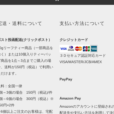
配送・送料について
支払い方法について
ポスト投函配送(クリックポスト）
クレジットカード
50gリーフティー商品（一部商品を
除く）または10個入りティーバッ
３Ｄセキュア認証対応カード
グ商品を1点～3点までご購入の場
VISA/MASTER/JCB/AMEX
合、送料が150円（税込）で利用い
ただけます。
PayPay
送料：全国一律
1個～3個の場合 150円（税込)/件
Amazon Pay
4個～6個の場合 300円（税込）※
50円×2件
Amazonのアカウントに登録され
※6個以上ご注文のお客様は、宅配
配送先や支払い方法を利用して決