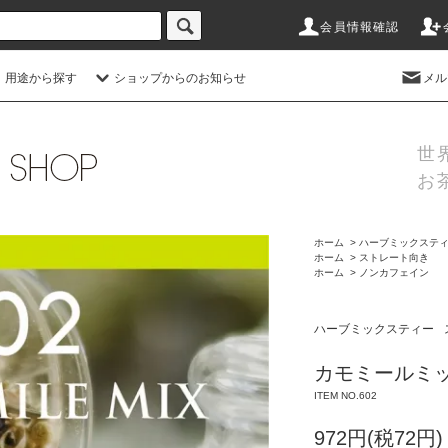
会員情報確認
 用途から探す
ショップからのお知らせ
メル
世
お
ホーム
>
ハーブミックステ
ホーム
>
ストレート向き
ホーム
>
ノンカフェイン
ハーブミックスティー
カモミールミ
ITEM NO.602
972円(税72円)