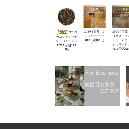
2026年春夏 ジ
2026年春夏
サバラ
ンジャーピーチ
イボス マ
ガムワ セシリヤ
864円(税64円)
ット オフ
ンFBOPF EXSP
レキサンド
1,728円(税128
918円(税68
円)