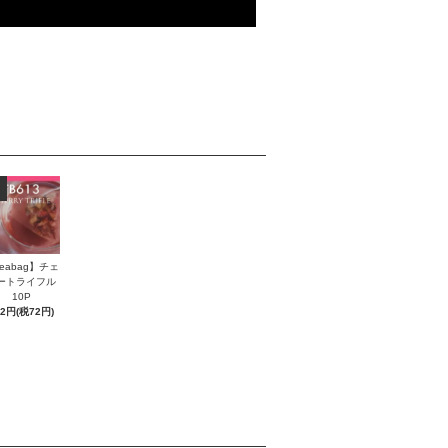
eabag】チェ
ートライフル
10P
72円(税72円)