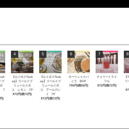
4
5
6
7
8
ab
【ルイボスTeab
【ルイボスTeab
モーリシャスバ
チェリートライ
【T
ドブ
ag】コールドブ
ag】コールドブ
ニラ BOP
フル
リ
ボ
リュールイボ
リュールイボ
756円(税56円)
972円(税72円)
 7
ス レモン 7P
ス アールグレ
9
972円(税72円)
イ 7P
円)
972円(税72円)