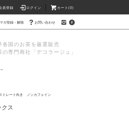
会員登録
ログイン
カート(
0
)
マガ登録・解除
お問い合わせ
界各国のお茶を厳選販売
茶の専門商社「デコラージュ」
ィー
ストレート向き
ノンカフェイン
ックス