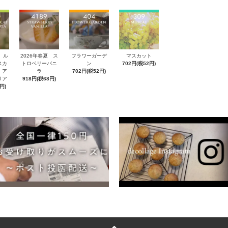
 ル
2026年春夏 ス
フラワーガーデ
マスカット
スカ
トロベリーバニ
ン
702円(税52円)
 ア
ラ
702円(税52円)
リア
918円(税68円)
円)