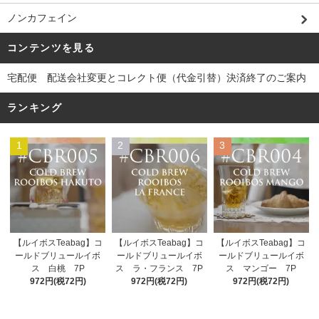
ノンカフェイン
コンテンツを見る
宅配便 配送会社変更とコレクト便（代金引替）決済終了のご案内
ランキング
1
2
3
【ルイボスTeabag】コ
【ルイボスTeabag】コ
【ルイボスTeabag】コ
ールドブリュールイボ
ールドブリュールイボ
ールドブリュールイボ
ス ラ・フランス 7P
ス 白桃 7P
ス マンゴー 7P
972円(税72円)
972円(税72円)
972円(税72円)