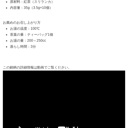
原材料：紅茶（スリランカ）
内容量：35g（3.5g×10個）
お薦めのお召し上がり方
お湯の温度：100℃
茶葉の量：ティーバッグ1個
お湯の量：200～250cc
蒸らし時間：3分
この銘柄の詳細情報は動画でご覧ください。