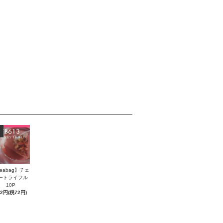
eabag】チェ
ートライフル
10P
72円(税72円)