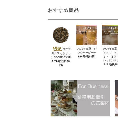
おすすめ商品
2026年春夏 ジ
2026年春夏
サバラ
ンジャーピーチ
イボス マ
ガムワ セシリヤ
864円(税64円)
ット オフ
ンFBOPF EXSP
レキサンド
1,728円(税128
918円(税68
円)