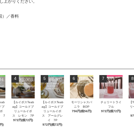
召し上がりください。
国）／香料
4
5
6
7
8
ab
【ルイボスTeab
【ルイボスTeab
モーリシャスバ
チェリートライ
【T
ドブ
ag】コールドブ
ag】コールドブ
ニラ BOP
フル
リ
ボ
リュールイボ
リュールイボ
756円(税56円)
972円(税72円)
 7
ス レモン 7P
ス アールグレ
9
972円(税72円)
イ 7P
円)
972円(税72円)