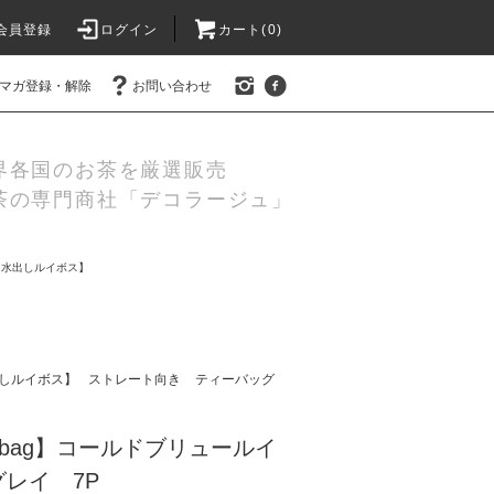
会員登録
ログイン
カート(
0
)
マガ登録・解除
お問い合わせ
界各国のお茶を厳選販売
茶の専門商社「デコラージュ」
【水出しルイボス】
しルイボス】
ストレート向き
ティーバッグ
abag】コールドブリュールイ
レイ 7P