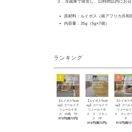
３．冷蔵庫で保管し、12時間以内にお
原材料：ルイボス（南アフリカ共和
内容量：35g（5g×7個）
ランキング
1
2
3
【ルイボスTeab
【ルイボスTeab
【ルイボスTe
ag】コールドブ
ag】コールドブ
ag】コール
リュールイボ
リュールイボ
リュールイ
ス 白桃 7P
ス ラ・フラン
ス マンゴー
972円(税72円)
ス 7P
P
972円(税72円)
972円(税72