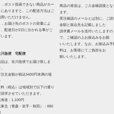
２．ポスト投函できない商品がカー
商品の発送は、ご入金確認後とな
トにありますと、この配送方法はご
ます。
利用いただけません。
受注確認のメールとは別に、ご請
３．お届け先のポストの容量によ
金額と振込先を記載しました
り、配達日が2日に分かれる事がご
請求書メールを送付いたしますの
ざいます。
で、ご確認の上お振込みをお願
いいたします。なお、お振込み手
料は、お客様にてご負担をお
佐川急便 宅配便
願いいたします。
商品は、佐川急便でお届け致しま
す。
ご注文金額が税込5400円未満の場
合
送料（税込）は地域別で以下の通り
ご請求させていただきます。
海道：1,100円
北東北（青森・岩手・秋田）：880
円