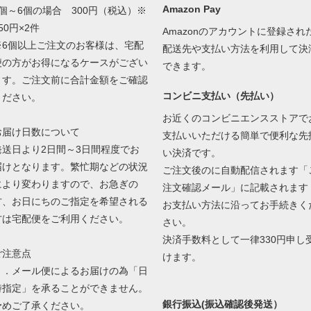
Amazon Pay
4個～6個の場合 300円（税込）※
50円×2件
Amazonのアカウントに登録され
※6個以上ご注文のお客様は、宅配
配送先や支払い方法を利用して決
便の方がお得になるケースがござい
できます。
ます。ご注文前に合計金額をご確認
コンビニ支払い（先払い）
ください。
お近くのコンビニエンスストアで
お届け日数について
支払いいただける簡単で便利な先
発送日より2日間～3日間程度でお
い決済です。
届けとなります。繁忙期などの状況
ご注文後のに自動配信されます「
により変わりますので、お急ぎの
注文確認メール」に記載されます
方、お日にちのご指定を希望される
お支払い方法に沿ってお手続きく
方は宅配便をご利用ください。
さい。
決済手数料として一律330円申し
ご注意点
けます。
１．メール便によるお届けの為「日
時指定」を承ることができません。
銀行振込(振込確認後発送）
予めご了承ください。