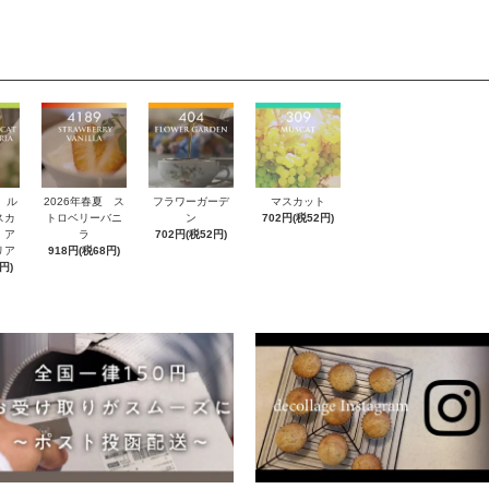
 ル
2026年春夏 ス
フラワーガーデ
マスカット
スカ
トロベリーバニ
ン
702円(税52円)
 ア
ラ
702円(税52円)
リア
918円(税68円)
円)