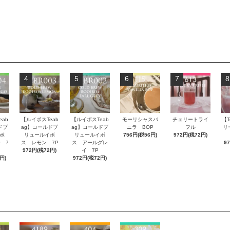
4
5
6
7
8
ab
【ルイボスTeab
【ルイボスTeab
モーリシャスバ
チェリートライ
【T
ドブ
ag】コールドブ
ag】コールドブ
ニラ BOP
フル
リ
ボ
リュールイボ
リュールイボ
756円(税56円)
972円(税72円)
 7
ス レモン 7P
ス アールグレ
9
972円(税72円)
イ 7P
円)
972円(税72円)