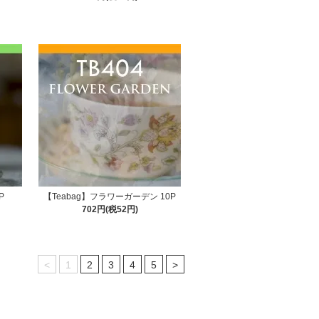
P
【Teabag】フラワーガーデン 10P
702円(税52円)
<
1
2
3
4
5
>