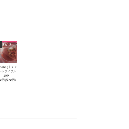
eabag】チェ
ートライフル
10P
72円(税72円)