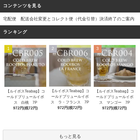
コンテンツを見る
宅配便 配送会社変更とコレクト便（代金引替）決済終了のご案内
ランキング
1
2
3
【ルイボスTeabag】コ
【ルイボスTeabag】コ
【ルイボスTeabag】コ
ールドブリュールイボ
ールドブリュールイボ
ールドブリュールイボ
ス ラ・フランス 7P
ス 白桃 7P
ス マンゴー 7P
972円(税72円)
972円(税72円)
972円(税72円)
もっと見る