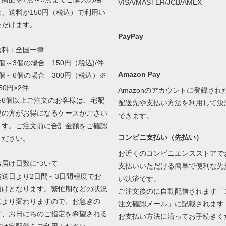
VISA/MASTER/JCB/AMEX
合、送料が150円（税込）で利用い
ただけます。
PayPay
送料：全国一律
1個～3個の場合 150円（税込)/件
Amazon Pay
4個～6個の場合 300円（税込）※
50円×2件
Amazonのアカウントに登録され
※6個以上ご注文のお客様は、宅配
配送先や支払い方法を利用して決
便の方がお得になるケースがござい
できます。
ます。ご注文前に合計金額をご確認
コンビニ支払い（先払い）
ください。
お近くのコンビニエンスストアで
お届け日数について
支払いいただける簡単で便利な先
発送日より2日間～3日間程度でお
い決済です。
届けとなります。繁忙期などの状況
ご注文後のに自動配信されます「
により変わりますので、お急ぎの
注文確認メール」に記載されます
方、お日にちのご指定を希望される
お支払い方法に沿ってお手続きく