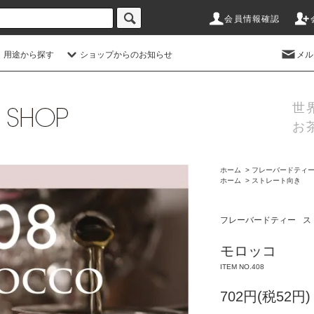
会員情報確認
 用途から探す
ショップからのお知らせ
メル
世
お
ホーム
>
フレーバードティ
ホーム
>
ストレート向き
フレーバードティー
ス
モロッコ
ITEM NO.408
702円(税52円)