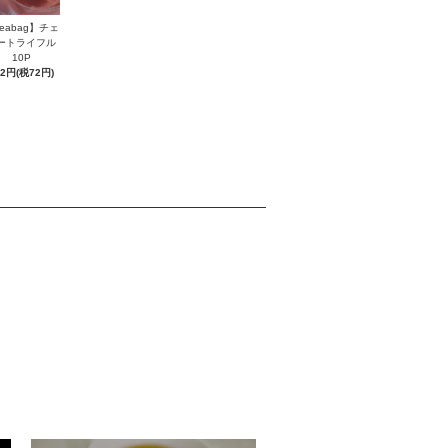
eabag】チェ
ートライフル
10P
72円(税72円)