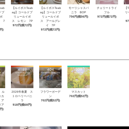
ab
【ルイボスTeab
【ルイボスTeab
モーリシャスバ
チェリートライ
【T
ドブ
ag】コールドブ
ag】コールドブ
ニラ BOP
フル
リ
ボ
リュールイボ
リュールイボ
756円(税56円)
972円(税72円)
 7
ス レモン 7P
ス アールグレ
9
972円(税72円)
イ 7P
円)
972円(税72円)
 ル
2026年春夏 ス
フラワーガーデ
マスカット
スカ
トロベリーバニ
ン
702円(税52円)
 ア
ラ
702円(税52円)
リア
918円(税68円)
円)