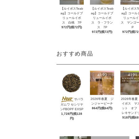
【ルイボスTeab
【ルイボスTeab
【ルイボスTe
ag】コールドブ
ag】コールドブ
ag】コール
リュールイボ
リュールイボ
リュールイ
ス 白桃 7P
ス ラ・フラン
ス マンゴー
972円(税72円)
ス 7P
P
972円(税72円)
972円(税72
おすすめ商品
2026年春夏 ジ
2026年春夏
サバラ
ンジャーピーチ
イボス マ
ガムワ セシリヤ
864円(税64円)
ット オフ
ンFBOPF EXSP
レキサンド
1,728円(税128
918円(税68
円)