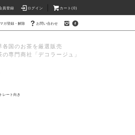
会員登録
ログイン
カート(
0
)
マガ登録・解除
お問い合わせ
界各国のお茶を厳選販売
茶の専門商社「デコラージュ」
ー
トレート向き