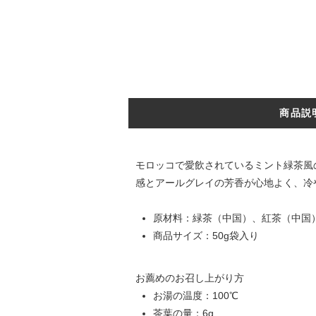
商品説
モロッコで愛飲されているミント緑茶風
感とアールグレイの芳香が心地よく、冷
原材料：緑茶（中国）、紅茶（中国
商品サイズ：50g袋入り
お薦めのお召し上がり方
お湯の温度：100℃
茶葉の量：6g