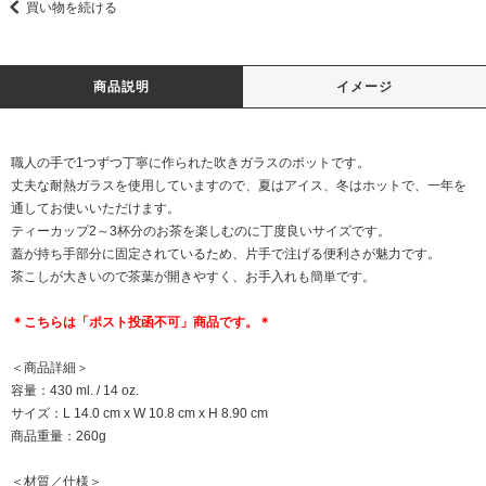
買い物を続ける
商品説明
イメージ
職人の手で1つずつ丁寧に作られた吹きガラスのポットです。
丈夫な耐熱ガラスを使用していますので、夏はアイス、冬はホットで、一年を
通してお使いいただけます。
ティーカップ2～3杯分のお茶を楽しむのに丁度良いサイズです。
蓋が持ち手部分に固定されているため、片手で注げる便利さが魅力です。
茶こしが大きいので茶葉が開きやすく、お手入れも簡単です。
＊こちらは「ポスト投函不可」商品です。＊
＜商品詳細＞
容量：430 ml. / 14 oz.
サイズ：L 14.0 cm x W 10.8 cm x H 8.90 cm
商品重量：260g
＜材質／仕様＞