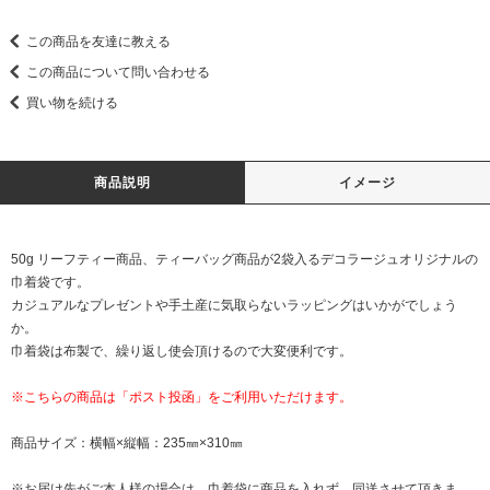
この商品を友達に教える
この商品について問い合わせる
買い物を続ける
商品説明
イメージ
50g リーフティー商品、ティーバッグ商品が2袋入るデコラージュオリジナルの
巾着袋です。
カジュアルなプレゼントや手土産に気取らないラッピングはいかがでしょう
か。
巾着袋は布製で、繰り返し使会頂けるので大変便利です。
※こちらの商品は「ポスト投函」をご利用いただけます。
商品サイズ：横幅×縦幅：235㎜×310㎜
※お届け先がご本人様の場合は、巾着袋に商品を入れず、同送させて頂きま