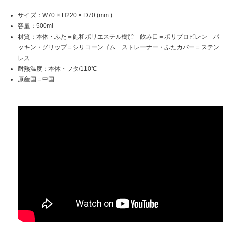
サイズ：W70 × H220 × D70 (mm )
容量：500ml
材質：本体・ふた＝飽和ポリエステル樹脂 飲み口＝ポリプロピレン パ
ッキン・グリップ＝シリコーンゴム ストレーナー・ふたカバー＝ステン
レス
耐熱温度：本体・フタ/110℃
原産国＝中国