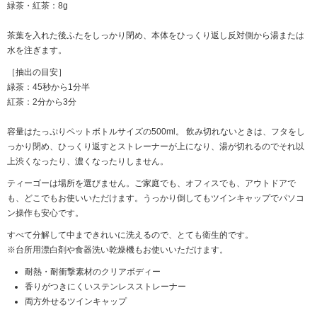
緑茶・紅茶：8g
茶葉を入れた後ふたをしっかり閉め、本体をひっくり返し反対側から湯または
水を注ぎます。
［抽出の目安］
緑茶：45秒から1分半
紅茶：2分から3分
容量はたっぷりペットボトルサイズの500ml。 飲み切れないときは、フタをし
っかり閉め、ひっくり返すとストレーナーが上になり、湯が切れるのでそれ以
上渋くなったり、濃くなったりしません。
ティーゴーは場所を選びません。ご家庭でも、オフィスでも、アウトドアで
も、どこでもお使いいただけます。うっかり倒してもツインキャップでパソコ
ン操作も安心です。
すべて分解して中まできれいに洗えるので、とても衛生的です。
※台所用漂白剤や食器洗い乾燥機もお使いいただけます。
耐熱・耐衝撃素材のクリアボディー
香りがつきにくいステンレスストレーナー
両方外せるツインキャップ