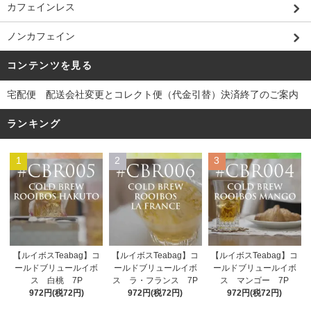
カフェインレス
ノンカフェイン
コンテンツを見る
宅配便 配送会社変更とコレクト便（代金引替）決済終了のご案内
ランキング
1
2
3
【ルイボスTeabag】コ
【ルイボスTeabag】コ
【ルイボスTeabag】コ
ールドブリュールイボ
ールドブリュールイボ
ールドブリュールイボ
ス ラ・フランス 7P
ス 白桃 7P
ス マンゴー 7P
972円(税72円)
972円(税72円)
972円(税72円)