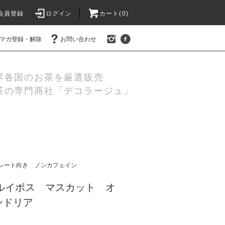
会員登録
ログイン
カート(
0
)
マガ登録・解除
お問い合わせ
界各国のお茶を厳選販売
茶の専門商社「デコラージュ」
レート向き
ノンカフェイン
 ルイボス マスカット オ
ンドリア