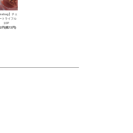
eabag】チェ
ートライフル
10P
72円(税72円)