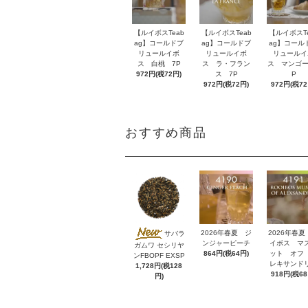
【ルイボスTeab
【ルイボスTeab
【ルイボスTe
ag】コールドブ
ag】コールドブ
ag】コール
リュールイボ
リュールイボ
リュールイ
ス 白桃 7P
ス ラ・フラン
ス マンゴー
972円(税72円)
ス 7P
P
972円(税72円)
972円(税72
おすすめ商品
2026年春夏 ジ
2026年春夏
サバラ
ンジャーピーチ
イボス マ
ガムワ セシリヤ
864円(税64円)
ット オフ
ンFBOPF EXSP
レキサンド
1,728円(税128
918円(税68
円)