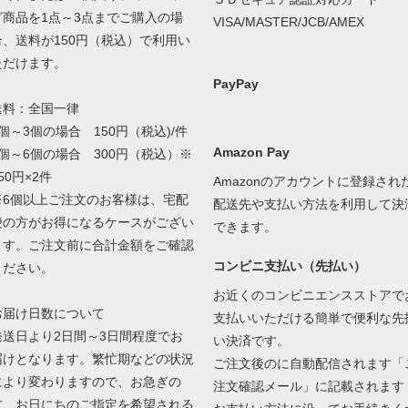
グ商品を1点～3点までご購入の場
VISA/MASTER/JCB/AMEX
合、送料が150円（税込）で利用い
ただけます。
PayPay
送料：全国一律
1個～3個の場合 150円（税込)/件
Amazon Pay
4個～6個の場合 300円（税込）※
50円×2件
Amazonのアカウントに登録され
※6個以上ご注文のお客様は、宅配
配送先や支払い方法を利用して決
便の方がお得になるケースがござい
できます。
ます。ご注文前に合計金額をご確認
コンビニ支払い（先払い）
ください。
お近くのコンビニエンスストアで
お届け日数について
支払いいただける簡単で便利な先
発送日より2日間～3日間程度でお
い決済です。
届けとなります。繁忙期などの状況
ご注文後のに自動配信されます「
により変わりますので、お急ぎの
注文確認メール」に記載されます
方、お日にちのご指定を希望される