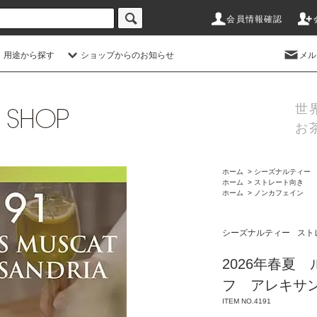
会員情報確認
 用途から探す
ショップからのお知らせ
メル
世
お
ホーム
>
シーズナルティー
ホーム
>
ストレート向き
ホーム
>
ノンカフェイン
シーズナルティー
スト
2026年春夏
フ アレキサ
ITEM NO.4191