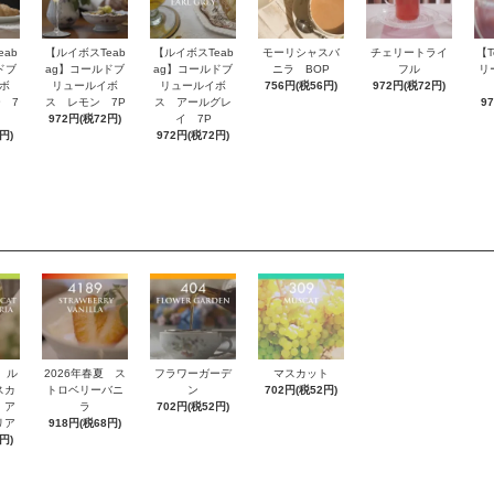
ab
【ルイボスTeab
【ルイボスTeab
モーリシャスバ
チェリートライ
【T
ドブ
ag】コールドブ
ag】コールドブ
ニラ BOP
フル
リ
ボ
リュールイボ
リュールイボ
756円(税56円)
972円(税72円)
 7
ス レモン 7P
ス アールグレ
9
972円(税72円)
イ 7P
円)
972円(税72円)
 ル
2026年春夏 ス
フラワーガーデ
マスカット
スカ
トロベリーバニ
ン
702円(税52円)
 ア
ラ
702円(税52円)
リア
918円(税68円)
円)