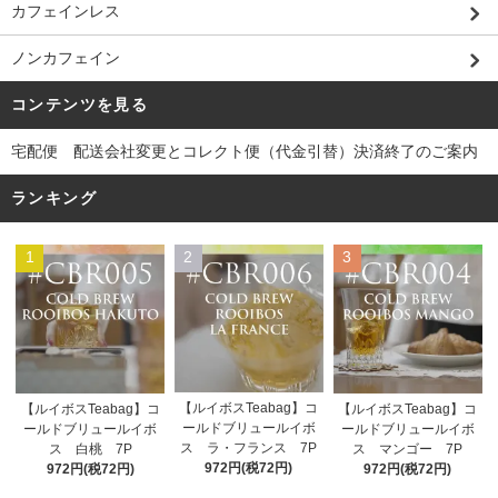
カフェインレス
ノンカフェイン
コンテンツを見る
宅配便 配送会社変更とコレクト便（代金引替）決済終了のご案内
ランキング
1
2
3
【ルイボスTeabag】コ
【ルイボスTeabag】コ
【ルイボスTeabag】コ
ールドブリュールイボ
ールドブリュールイボ
ールドブリュールイボ
ス ラ・フランス 7P
ス 白桃 7P
ス マンゴー 7P
972円(税72円)
972円(税72円)
972円(税72円)