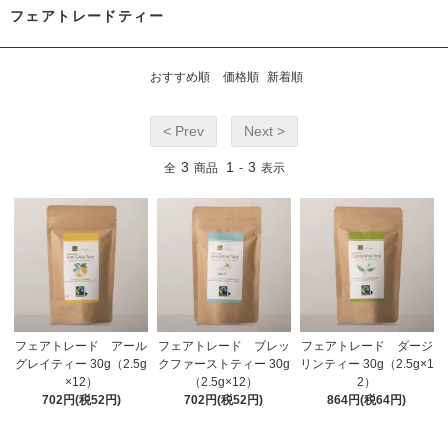
フェアトレードティー
おすすめ順
価格順
新着順
< Prev
Next >
3
1
3
全
商品
-
表示
フェアトレード アール
フェアトレード ダージ
フェアトレード ブレッ
グレイティー 30g（2.5g
リンティー 30g（2.5g×1
クファーストティー 30g
×12）
2）
（2.5g×12）
702円(税52円)
864円(税64円)
702円(税52円)