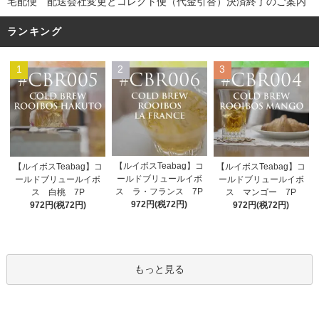
宅配便 配送会社変更とコレクト便（代金引替）決済終了のご案内
ランキング
1
2
3
【ルイボスTeabag】コ
【ルイボスTeabag】コ
【ルイボスTeabag】コ
ールドブリュールイボ
ールドブリュールイボ
ールドブリュールイボ
ス ラ・フランス 7P
ス 白桃 7P
ス マンゴー 7P
972円(税72円)
972円(税72円)
972円(税72円)
もっと見る