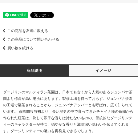
この商品を友達に教える
この商品について問い合わせる
買い物を続ける
商品説明
イメージ
ダージリンのマルディラン茶園は、日本でも古くから人気のあるジュンパナ茶
園より標高が高い場所にあります。製茶工場を持っておらず、ジュンパナ茶園
の工場で製茶されることから、ジュンパナアッパーとも呼ばれ、広く知られて
います。 茶園開設当初より、長い歴史の中で育ってきたチャイナ種の茶樹から
作られた紅茶は、決して派手な香りは持たないものの、伝統的なダージリンテ
ィーのキャラクターが持つ、穏やかな香りと滋味深い味わいを伝えてくれま
す。ダージリンティーの魅力を再発見できるでしょう。