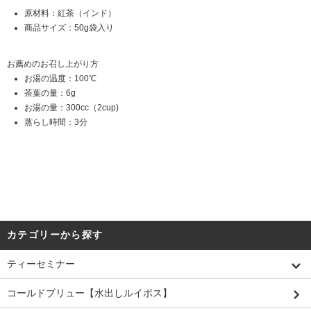
原材料：紅茶（インド）
商品サイズ：50g袋入り
お薦めのお召し上がり方
お湯の温度：100℃
茶葉の量：6g
お湯の量：300cc（2cup)
蒸らし時間：3分
カテゴリーから探す
ティーセミナー
コールドブリュー【水出しルイボス】