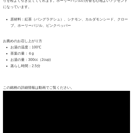
りを程よく引き立ててくれます。ホーリーバジルの芳香も心地よいアクセント
になっています。
原材料：紅茶（バングラデシュ）、シナモン、カルダモンシード、クロー
ブ、ホーリーバジル、ピンクペッパー
お薦めのお召し上がり方
お湯の温度：100℃
茶葉の量：６g
お湯の量：300cc（2cup)
蒸らし時間：2.5分
この銘柄の詳細情報は動画でご覧ください。