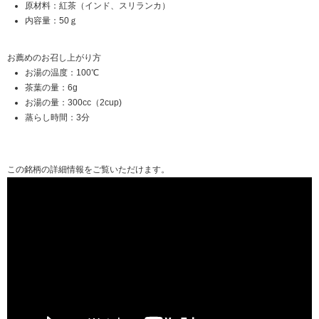
原材料：紅茶（インド、スリランカ）
内容量：50ｇ
お薦めのお召し上がり方
お湯の温度：100℃
茶葉の量：6g
お湯の量：300cc（2cup)
蒸らし時間：3分
この銘柄の詳細情報をご覧いただけます。