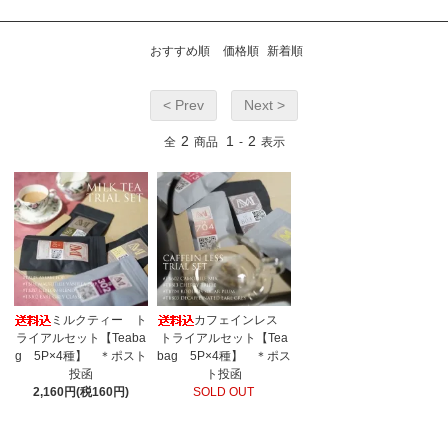
おすすめ順
価格順
新着順
< Prev
Next >
2
1
2
全
商品
-
表示
ミルクティー ト
カフェインレス
ライアルセット【Teaba
トライアルセット【Tea
g 5P×4種】 ＊ポスト
bag 5P×4種】 ＊ポス
投函
ト投函
2,160円(税160円)
SOLD OUT