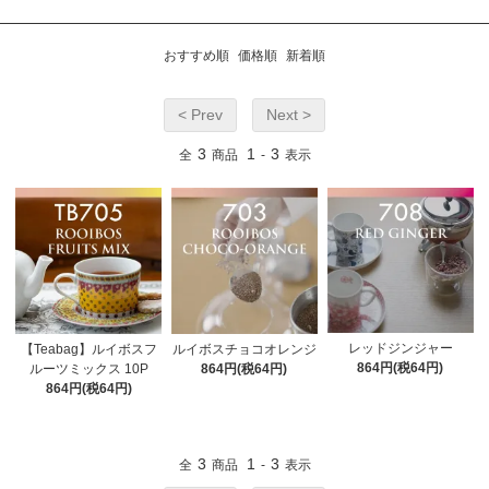
おすすめ順
価格順
新着順
< Prev
Next >
3
1
3
全
商品
-
表示
レッドジンジャー
【Teabag】ルイボスフ
ルイボスチョコオレンジ
864円(税64円)
ルーツミックス 10P
864円(税64円)
864円(税64円)
3
1
3
全
商品
-
表示