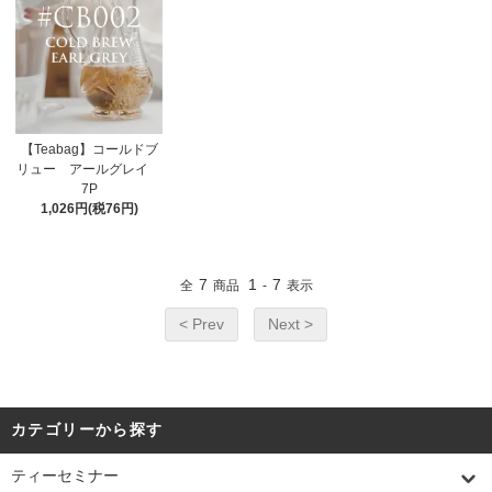
【Teabag】コールドブ
リュー アールグレイ
7P
1,026円(税76円)
7
1
7
全
商品
-
表示
< Prev
Next >
カテゴリーから探す
ティーセミナー