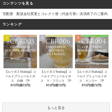
コンテンツを見る
宅配便 配送会社変更とコレクト便（代金引替）決済終了のご案内
ランキング
1
2
3
【ルイボスTeabag】コ
【ルイボスTeabag】コ
【ルイボスTeabag】コ
ールドブリュールイボ
ールドブリュールイボ
ールドブリュールイボ
ス ラ・フランス 7P
ス 白桃 7P
ス マンゴー 7P
972円(税72円)
972円(税72円)
972円(税72円)
もっと見る