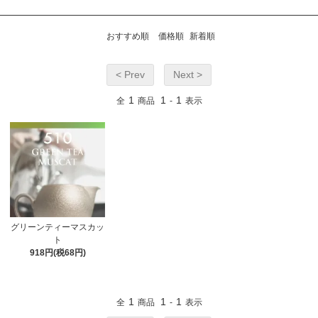
おすすめ順
価格順
新着順
< Prev
Next >
1
1
1
全
商品
-
表示
グリーンティーマスカッ
ト
918円(税68円)
1
1
1
全
商品
-
表示